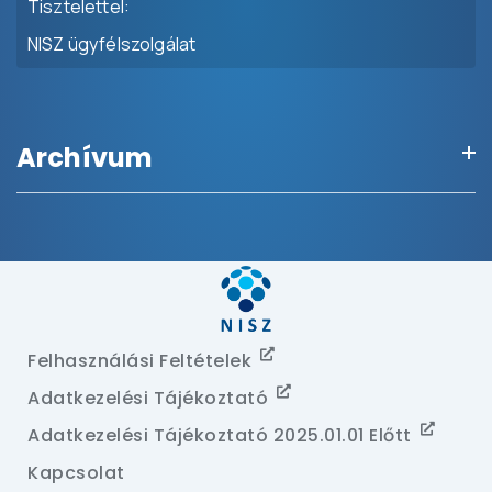
Tisztelettel:
NISZ ügyfélszolgálat
Archívum
Felhasználási Feltételek
(A Hivatkozás Új Abla
Adatkezelési Tájékoztató
(A Hivatkozás Új Abl
Adatkezelési Tájékoztató 2025.01.01 Előtt
(A Hi
Kapcsolat