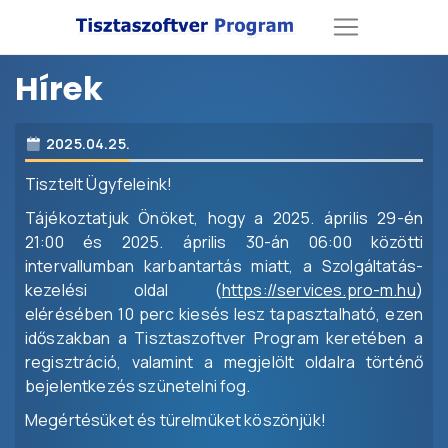
Ugrás
a
tartalomra!
Hírek
2025.04.25.
Tisztelt Ügyfeleink!
Tájékoztatjuk Önöket, hogy a 2025. április 29-én
21:00 és 2025. április 30-án 06:00 közötti
intervallumban karbantartás miatt, a Szolgáltatás-
kezelési oldal (
https://services.pro-m.hu
)
elérésében 10 perc kiesés lesz tapasztalható, ezen
időszakban a Tisztaszoftver Program keretében a
regisztráció, valamint a megjelölt oldalra történő
bejelentkezés szünetelni fog.
Megértésüket és türelmüket köszönjük!